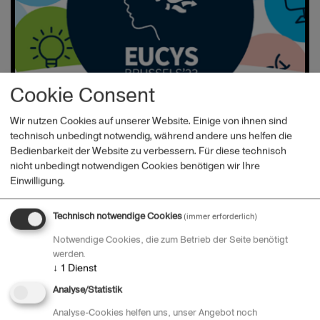
Cookie Consent
Zwei österreichische Teams beim EUCYS
Wir nutzen Cookies auf unserer Website. Einige von ihnen sind
technisch unbedingt notwendig, während andere uns helfen die
Bedienbarkeit der Website zu verbessern. Für diese technisch
nicht unbedingt notwendigen Cookies benötigen wir Ihre
Einwilligung.
Previous
1
2
3
Technisch notwendige Cookies
(immer erforderlich)
Notwendige Cookies, die zum Betrieb der Seite benötigt
Recent posts
werden.
↓
1
Dienst
MINT-Gütesiegel 2025-2028: Jetzt bewerben,
Engagement für Zukunft wird belohnt!
Analyse/Statistik
Jugend Innovativ Teilnehmer:innen bei der
Analyse-Cookies helfen uns, unser Angebot noch