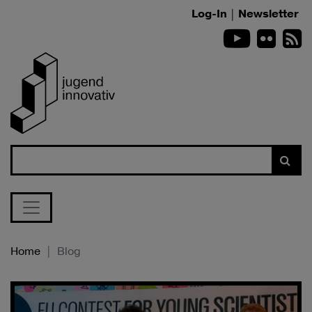
Zum Inhalt springen
Log-In
|
Newsletter
Youtube
Flickr
R
Suche
Home
Blog