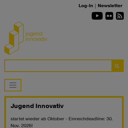
Zum Inhalt springen
Log-In
|
Newsletter
Youtube
Flickr
R
Suche
Jugend Innovativ
startet wieder ab Oktober - Einreichdeadline: 30.
Nov. 2026!