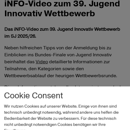
iNFO-Video zum 39. Jugend
Innovativ Wettbewerb
Das iNFO-Video zum 39. Jugend Innovativ Wettbewerb
im SJ 2025/26.
Neben hilfreichen Tipps von der Anmeldung bis zu
Einblicken ins Bundes-Finale von Jugend Innovativ
beinhaltet das
Video
detaillierte Informationen zur
Teilnahme, den Kategorien sowie den
Wettbewerbsablauf der heurigen Wettbewerbsrunde.
Diese Informationen stehen allen Interessierten auch als
Cookie Consent
Slides
zur Verfügung.
Wir nutzen Cookies auf unserer Website. Einige von ihnen sind
technisch unbedingt notwendig, während andere uns helfen die
Bedienbarkeit der Website zu verbessern. Für diese technisch
nicht unbedingt notwendigen Cookies benötigen wir Ihre