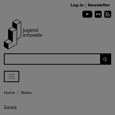
Zum Inhalt springen
Log-In
|
Newsletter
Youtube
Flickr
R
Suche
Home
News
Zurück