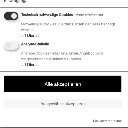
Einwilligung.
Technisch notwendige Cookies
(immer erforderlich)
Notwendige Cookies, die zum Betrieb der Seite benötigt
werden.
↓
1
Dienst
Analyse/Statistik
Analyse-Cookies helfen uns, unser Angebot noch
zielgerichteter ausrichten zu können.
↓
1
Dienst
Alle akzeptieren
zum iNFO-Video
zu den iNFO-Slides
Ausgewählte akzeptieren
Callunterlagen
Presse
Datenschutz
Realisiert mit Klaro!
Impressum
Kontakt