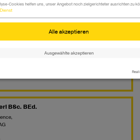
lyse-Cookies helfen uns, unser Angebot noch zielgerichteter ausrichten zu k
ien
Dienst
5
Alle akzeptieren
ller-Erdpresser
Ausgewählte akzeptieren
 IT Solutions and Services GmbH
Reali
3
rl BSc. BEd.
ience,
 AG
6