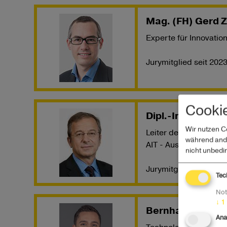
Mag. (FH) Gerd 
Experte für Innovatio
Jurymitglied seit 202
Cooki
Dipl.-Ing. Helmu
Wir nutzen C
Leiter des Forschungsi
während ande
AIT - Austrian Institu
nicht unbedi
Jurymitglied seit 201
Tec
Not
↓
1
Bernhard Melme
Ana
Technologie Awarene