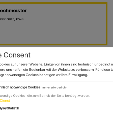
Zechmeister
nsschutz, aws
3
e Consent
t Leopold, PhD
ookies auf unserer Website. Einige von ihnen sind technisch unbedingt 
nstituts für digitale Sicherheit,
re uns helfen die Bedienbarkeit der Website zu verbessern. Für diese 
te of Technology
ngt notwendigen Cookies benötigen wir Ihre Einwilligung.
7
hnisch notwendige Cookies
(immer erforderlich)
wendige Cookies, die zum Betrieb der Seite benötigt werden.
Dienst
r, MSc
lyse/Statistik
ss Projektmanager,