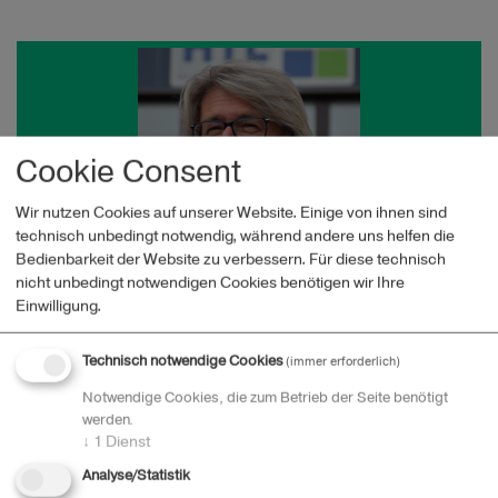
Cookie Consent
Wir nutzen Cookies auf unserer Website. Einige von ihnen sind
technisch unbedingt notwendig, während andere uns helfen die
Bedienbarkeit der Website zu verbessern. Für diese technisch
nicht unbedingt notwendigen Cookies benötigen wir Ihre
Eckhard Gussmack
Einwilligung.
Technisch notwendige Cookies
(immer erforderlich)
Notwendige Cookies, die zum Betrieb der Seite benötigt
Schule:
HTBLuVA Waidhofen/Ybbs
werden.
↓
1
Dienst
Lieblingszitat:
Da bin ich prall gefüllt…. "Nichts ist
mächtiger als eine Idee, deren Zeit gekommen ist."
Analyse/Statistik
Victor Hugo; "Eine Unterrichtsstunde ohne Lachen