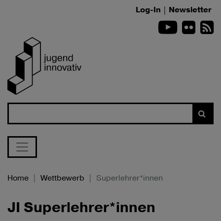
Zum Inhalt springen
Log-In
|
Newsletter
Youtube
Flickr
R
Suche
Home
Wettbewerb
Superlehrer*innen
JI Superlehrer*innen