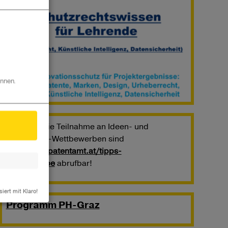
önnen.
TIPPS
für die Teilnahme an Ideen- und
Innovations-Wettbewerben sind
unter
www.patentamt.at/tipps-
wettbewerbe
abrufbar!
siert mit Klaro!
Programm PH-Graz