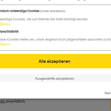
in Schulprojekten“
hnisch notwendige Cookies
(immer erforderlich)
bewerb findet an der Pädagogischen Hochschule in Graz
wendige Cookies, die zum Betrieb der Seite benötigt werden.
nden statt, das praxisnahe Tipps für die Anwendung von
Dienst
rrecht
im Schulkontext gibt. Im Rahmen des Seminars
igentum, Künstlicher Intelligenz und Datensicherheit
lyse/Statistik
lyse-Cookies helfen uns, unser Angebot noch zielgerichteter ausrichten zu k
Dienst
Alle akzeptieren
avacek@phst.at
zu senden und die Schulleitung in cc
Ausgewählte akzeptieren
Reali
amm
ersichtlich.