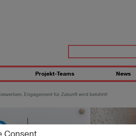
Projekt-Teams
News
bewerben, Engagement für Zukunft wird belohnt!
e Consent