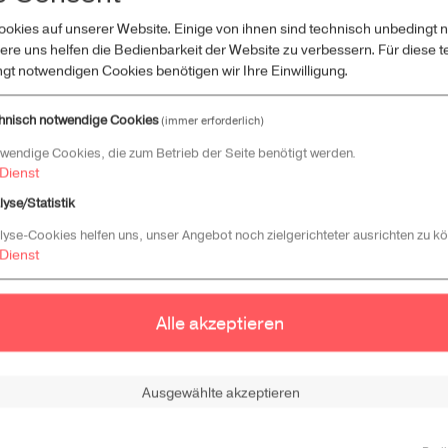
ookies auf unserer Website. Einige von ihnen sind technisch unbedingt 
re uns helfen die Bedienbarkeit der Website zu verbessern. Für diese 
ngt notwendigen Cookies benötigen wir Ihre Einwilligung.
hnisch notwendige Cookies
(immer erforderlich)
wendige Cookies, die zum Betrieb der Seite benötigt werden.
Dienst
lyse/Statistik
28: Jetzt bewerben, Engageme
lyse-Cookies helfen uns, unser Angebot noch zielgerichteter ausrichten zu k
Dienst
Alle akzeptieren
eich sind wieder aufgerufen, ihre engagierte Bildungsarbeit 
und Technik (MINT) vorzustellen und sich für das MINT-Gütesi
Ausgewählte akzeptieren
gemeinsame Initiative des Bundesministeriums für Bildung,
inigung, der Wissensfabrik Österreich und der Pädagogischen