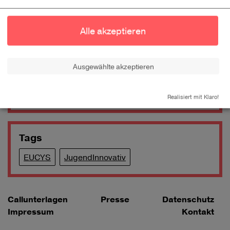
Anmeldungen ab sofort wieder möglich
Jugend Innovativ Projekt siegt beim EU Contest for
Alle akzeptieren
Young Scientists!
Ausgewählte akzeptieren
Categories
Blog
0
Realisiert mit Klaro!
Tags
EUCYS
JugendInnovativ
Callunterlagen
Presse
Datenschutz
Impressum
Kontakt