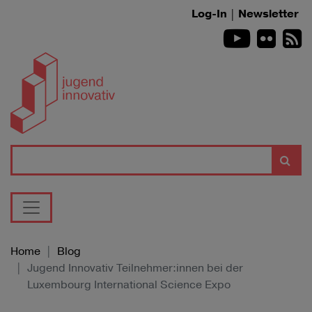
Zum Inhalt springen
Log-In
|
Newsletter
Youtube
Flickr
R
Suche
Home
Blog
Jugend Innovativ Teilnehmer:innen bei der
Luxembourg International Science Expo