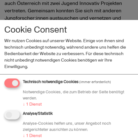
auch Österreich mit zwei Jugend Innovativ Projekten
vertreten. Gemeinsam konnten Sie sich mit anderen
Jungforscher:innen austauschen und vernetzen und
dabei bleibende Erinnerungen schaffen.
Cookie Consent
Mehr Informationen zur Veranstaltung unter
https://fjsl.lu/activities/exposciences
Wir nutzen Cookies auf unserer Website. Einige von ihnen sind
technisch unbedingt notwendig, während andere uns helfen die
Bedienbarkeit der Website zu verbessern. Für diese technisch
nicht unbedingt notwendigen Cookies benötigen wir Ihre
Tag
JugendInnovativ
Einwilligung.
Technisch notwendige Cookies
(immer erforderlich)
Recent posts
Notwendige Cookies, die zum Betrieb der Seite benötigt
MINT-Gütesiegel 2025-2028: Jetzt bewerben,
werden.
Engagement für Zukunft wird belohnt!
↓
1
Dienst
Jugend Innovativ Teilnehmer:innen bei der
Analyse/Statistik
Luxembourg International Science Expo
Endspurt bei der 38. Runde von Jugend-Innovativ -
Analyse-Cookies helfen uns, unser Angebot noch
zielgerichteter ausrichten zu können.
Jetzt noch einreichen!
↓
1
Dienst
Jugend Innovativ geht in die 38. Runde -