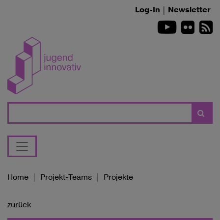
Zum Inhalt springen
Log-In
|
Newsletter
Youtube
Flickr
R
Suche
Home
Projekt-Teams
Projekte
zurück