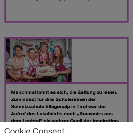
Manchmal lohnt es sich, die Zeitung zu lesen.
Zumindest für drei Schülerinnen der
Schnitzschule Elbigenalp in Tirol war der
Aufruf des Lokalblatts nach „Souvenirs aus
dem Lechtal“ ein wahrer Quell der Inspiration.
Cookie Consent