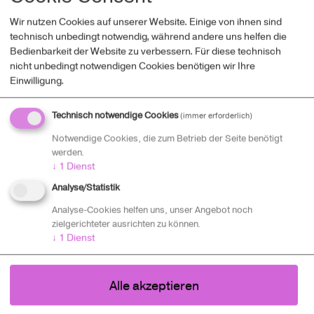
Wir nutzen Cookies auf unserer Website. Einige von ihnen sind
technisch unbedingt notwendig, während andere uns helfen die
Bedienbarkeit der Website zu verbessern. Für diese technisch
Unvergesslich.
Wir können Kunsthandwerk, wir sind die
nicht unbedingt notwendigen Cookies benötigen wir Ihre
Einwilligung.
Richtigen dafür, entfuhr es Sarah Ganahl, Maria Lehmann
und Daniela Stojadinovic. Dann, in einer ersten Lech-
erche, prüften sie, was es denn schon an attraktiven
Technisch notwendige Cookies
(immer erforderlich)
Erinnerungsstücken aus ihrer – an Touristinnen und
Notwendige Cookies, die zum Betrieb der Seite benötigt
Touristen nicht armen – Heimat gibt. Ergebnis: äh, keine.
werden.
↓
1
Dienst
Dabei hat das Lechtal doch so viel zu bieten: Flüsse,
Analyse/Statistik
Vögel, Schifahrmöglichkeiten und ein groteskes
Fabelwesen, den Blutschink („Blutfuß“), ein lokales
Analyse-Cookies helfen uns, unser Angebot noch
zielgerichteter ausrichten zu können.
Maskottchen, nach dem sich auch eine landesweit
↓
1
Dienst
bekannte Mundartband benannt hat. Das Team einigte
sich darauf, jugendlich-zeitgemäße Gegenstände aus
umweltfreundlichen Materialien gestalten zu wollen. Ein
Alle akzeptieren
Brainstorming brachte einen Schwall an Ideen von der
Schnapsflasche bis zum Wandertagebuch.