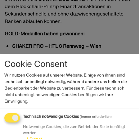
dem Blockchain-Prinzip Finanztransaktionen in
Sekundenschnelle und ohne dazwischengeschaltete
Banken ablaufen können.
GOLD-Medaillen haben gewonnen:
SHAKER PRO – HTL 3 Rennweg – Wien
Marco Di Benedetto, Jan Leszczyk, René Oberhuber und
Cookie Consent
Richard Zhang entwickelten eine Kombination aus
Trinkflasche und Trainings-App, die das mitgeführte
Wir nutzen Cookies auf unserer Website. Einige von ihnen sind
Gewicht beim Sport senkt.
technisch unbedingt notwendig, während andere uns helfen die
Bedienbarkeit der Website zu verbessern. Für diese technisch
THE MISSING LINK - Snowboardbindung – HTL
nicht unbedingt notwendigen Cookies benötigen wir Ihre
Ottakring, Wien
Einwilligung.
Niklas Pasterniak und Philip Schwarzenecker
Technisch notwendige Cookies
(immer erforderlich)
entwickelten eine innovative Bindung, die neben einem
Notwendige Cookies, die zum Betrieb der Seite benötigt
bequemeren Einstieg in den und Ausstieg aus dem
werden.
Snowboardschuh eine bessere Kontrolle über das Board
↓
1
Dienst