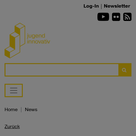
Zum Inhalt springen
Log-In
|
Newsletter
Youtube
Flickr
R
Suche
Home
News
Zurück