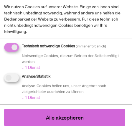
geht die 36. Projektrunde des Jugend Innovativ
Wir nutzen Cookies auf unserer Website. Einige von ihnen sind
Wettbewerbs zu Ende – alle Gewinner*innen inklusive
technisch unbedingt notwendig, während andere uns helfen die
ihrer Projekte, sowie die Highlights des Bundesfinales
Bedienbarkeit der Website zu verbessern. Für diese technisch
und der Award-Show und weitere Informationen zum
nicht unbedingt notwendigen Cookies benötigen wir Ihre
Einwilligung.
Wettbewerb findet ihr unter
www.jugendinnovativ.at
.
Doch auch wenn nun alle Gewinner*innen geehrt und
Technisch notwendige Cookies
alle Preise vergeben wurden - Nach dem Wettbewerb ist
(immer erforderlich)
bekanntlich vor dem Wettbewerb!
Notwendige Cookies, die zum Betrieb der Seite benötigt
werden.
↓
1
Dienst
Analyse/Statistik
Die Anmeldephase des
37. Jugend Innovativ
Wettbewerbs startet mit Oktober 2023!
Analyse-Cookies helfen uns, unser Angebot noch
zielgerichteter ausrichten zu können.
Alle Schüler*innen und Lehrlinge aufgepasst:
↓
1
Dienst
Österreichs smartester Schulwettbewerb startet mit
Oktober wieder in die nächste Runde!
Alle akzeptieren
Wir suchen wieder die besten Projekte in den Kategorien
Design, Engineering, Entrepreneurship, ICT & Digital,