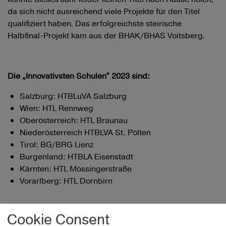
da sich nicht ausreichend viele Projekte für den Titel
qualifiziert haben. Das erfolgreichste steirische
Halbfinal-Projekt kam aus der BHAK/BHAS Voitsberg.
Die „Innovativsten Schulen“ 2023 sind:
Salzburg: HTBLuVA Salzburg
Wien: HTL Rennweg
Oberösterreich: HTL Braunau
Niederösterreich HTBLVA St. Pölten
Tirol: BG/BRG Lienz
Burgenland: HTBLA Eisenstadt
Kärnten: HTL Mössingerstraße
Vorarlberg: HTL Dornbirn
Cookie Consent
Mit der Auszeichnung der innovativsten Schule 2023