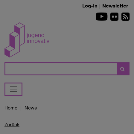
Zum Inhalt springen
Log-In
|
Newsletter
Youtube
Flickr
R
Suche
Home
News
Zurück