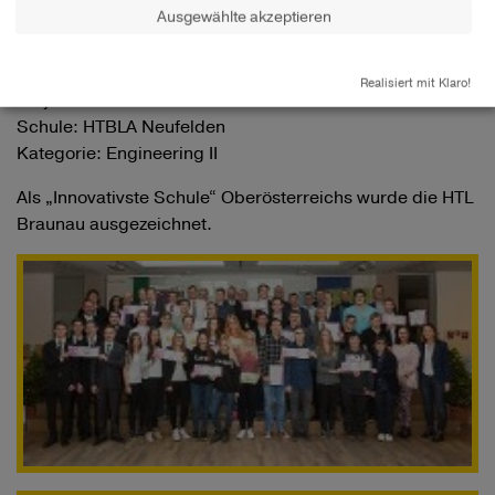
Projekt: Kombucha - Einmal anders ;)
Ausgewählte akzeptieren
Schule: HTL für Lebensmitteltechnologie Wels
Kategorie: Science ​​​
Realisiert mit Klaro!
Projekt Zaunmähwerk
Schule: HTBLA Neufelden
Kategorie: Engineering II ​​​
Als „Innovativste Schule“ Oberösterreichs wurde die HTL
Braunau ausgezeichnet.