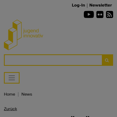
Zum Inhalt springen
Log-In
|
Newsletter
Youtube
Flickr
R
Suche
Home
News
Zurück