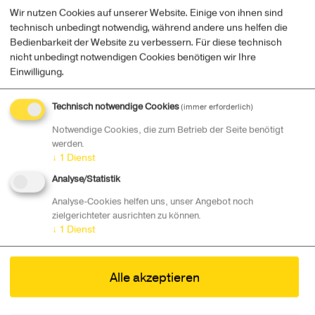
Wir nutzen Cookies auf unserer Website. Einige von ihnen sind
Schule: HTBLuVA Waidhofen/Ybbs
technisch unbedingt notwendig, während andere uns helfen die
Kategorie: Engineering II ​​​
Bedienbarkeit der Website zu verbessern. Für diese technisch
nicht unbedingt notwendigen Cookies benötigen wir Ihre
„Innovativste Schule“ in Niederösterreich ist die
Einwilligung.
HTBLuVA Waidhofen/Ybbs. ​​​
Die besten Teams aus Oberösterreich:
Technisch notwendige Cookies
(immer erforderlich)
Notwendige Cookies, die zum Betrieb der Seite benötigt
Projekt: AdQuest
werden.
Schule: HTL Perg
↓
1
Dienst
Kategorie: Young Entrepreneurs ​​​
Analyse/Statistik
Projekt: Sigma - Computer lernen Lernen
Analyse-Cookies helfen uns, unser Angebot noch
Schule: HTL Wels
zielgerichteter ausrichten zu können.
Kategorie: Science ​​​
↓
1
Dienst
Projekt: Schnapp den Michl
Schule: BS Kremsmünster
Alle akzeptieren
Kategorie: Design ​​​