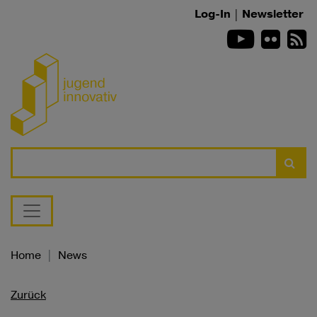
Zum Inhalt springen
Log-In
|
Newsletter
Youtube
Flickr
R
Suche
Home
News
Zurück