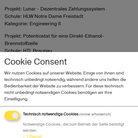
Projekt: Lunar - Dezentrales Zahlungssystem
Schule: HLW Notre Dame Freistadt
Kategorie: Engineering II
Projekt: Potentiostat für eine Direkt-Ethanol-
Brennstoffzelle
Schule: HTL Braunau
Kategorie: Science
Cookie Consent
Projekt: Zitrone mit Skorbut?
Wir nutzen Cookies auf unserer Website. Einige von ihnen sind
Schule: BRG Schloss Wagrain Vöcklabruck
technisch unbedingt notwendig, während andere uns helfen die
Kategorie: Science
Bedienbarkeit der Website zu verbessern. Für diese technisch
nicht unbedingt notwendigen Cookies benötigen wir Ihre
Projekt: Streampy
Einwilligung.
Schule: HTBLA Leonding
Kategorie: Young Entrepreneurs
Technisch notwendige Cookies
(immer erforderlich)
Notwendige Cookies, die zum Betrieb der Seite benötigt
Projekt: E-LAF - Elektrisches Lasten Fahrrad
werden.
Schule: HTL Braunau
↓
1
Dienst